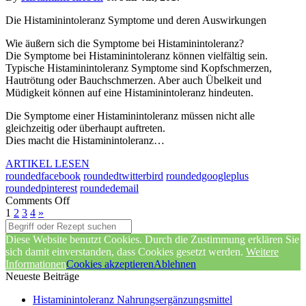
Die Histaminintoleranz Symptome und deren Auswirkungen
Wie äußern sich die Symptome bei Histaminintoleranz?
Die Symptome bei Histaminintoleranz können vielfältig sein.
Typische Histaminintoleranz Symptome sind Kopfschmerzen,
Hautrötung oder Bauchschmerzen. Aber auch Übelkeit und
Müdigkeit können auf eine Histaminintoleranz hindeuten.
Die Symptome einer Histaminintoleranz müssen nicht alle
gleichzeitig oder überhaupt auftreten.
Dies macht die Histaminintoleranz…
ARTIKEL LESEN
roundedfacebook
roundedtwitterbird
roundedgoogleplus
roundedpinterest
roundedemail
Comments Off
1
2
3
4
»
Diese Website benutzt Cookies. Durch die Zustimmung erklären Sie
sich damit einverstanden, dass Cookies gesetzt werden.
Weitere
Informationen
Cookies akzeptieren
Ablehnen
Neueste Beiträge
Histaminintoleranz Nahrungsergänzungsmittel