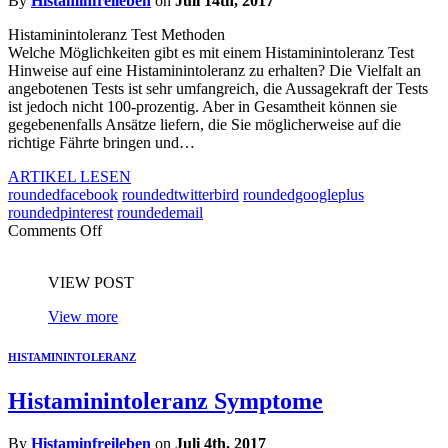
By
Histaminfreileben
on
Juli 14th, 2017
Histaminintoleranz Test Methoden
Welche Möglichkeiten gibt es mit einem Histaminintoleranz Test
Hinweise auf eine Histaminintoleranz zu erhalten? Die Vielfalt an
angebotenen Tests ist sehr umfangreich, die Aussagekraft der Tests
ist jedoch nicht 100-prozentig. Aber in Gesamtheit können sie
gegebenenfalls Ansätze liefern, die Sie möglicherweise auf die
richtige Fährte bringen und…
ARTIKEL LESEN
roundedfacebook
roundedtwitterbird
roundedgoogleplus
roundedpinterest
roundedemail
Comments Off
VIEW POST
View more
HISTAMININTOLERANZ
Histaminintoleranz Symptome
By
Histaminfreileben
on
Juli 4th, 2017