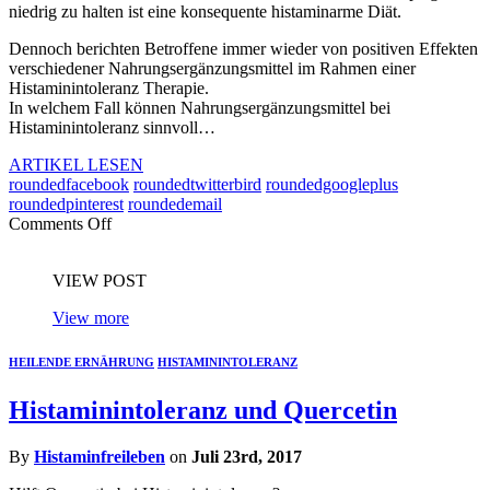
niedrig zu halten ist eine konsequente histaminarme Diät.
Dennoch berichten Betroffene immer wieder von positiven Effekten
verschiedener Nahrungsergänzungsmittel im Rahmen einer
Histaminintoleranz Therapie.
In welchem Fall können Nahrungsergänzungsmittel bei
Histaminintoleranz sinnvoll…
ARTIKEL LESEN
roundedfacebook
roundedtwitterbird
roundedgoogleplus
roundedpinterest
roundedemail
Comments Off
VIEW POST
View more
HEILENDE ERNÄHRUNG
HISTAMININTOLERANZ
Histaminintoleranz und Quercetin
By
Histaminfreileben
on
Juli 23rd, 2017